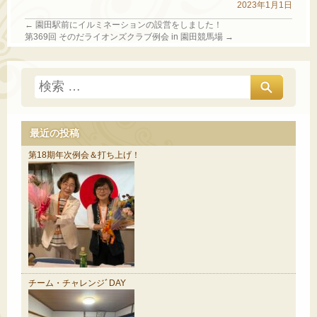
2023年1月1日
←
園田駅前にイルミネーションの設営をしました！
第369回 そのだライオンズクラブ例会 in 園田競馬場
→
最近の投稿
第18期年次例会＆打ち上げ！
チーム・チャレンジﾞDAY