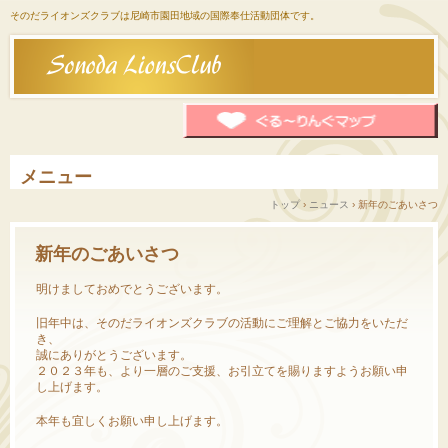
そのだライオンズクラブは尼崎市園田地域の国際奉仕活動団体です。
メニュー
コ
トップ
›
ニュース
›
新年のごあいさつ
ン
テ
ン
新年のごあいさつ
ツ
へ
明けましておめでとうございます。
ス
キ
旧年中は、そのだライオンズクラブの活動にご理解とご協力をいただ
ッ
き、
プ
誠にありがとうございます。
２０２３年も、より一層のご支援、お引立てを賜りますようお願い申
し上げます。
本年も宜しくお願い申し上げます。